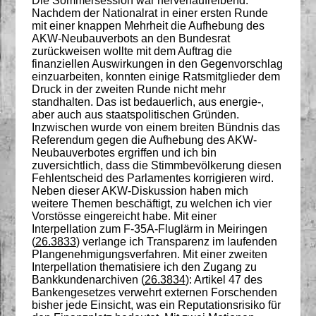
Die Sommersession war nervenaufreibend:
Nachdem der Nationalrat in einer ersten Runde
mit einer knappen Mehrheit die Aufhebung des
AKW-Neubauverbots an den Bundesrat
zurückweisen wollte mit dem Auftrag die
finanziellen Auswirkungen in den Gegenvorschlag
einzuarbeiten, konnten einige Ratsmitglieder dem
Druck in der zweiten Runde nicht mehr
standhalten. Das ist bedauerlich, aus energie-,
aber auch aus staatspolitischen Gründen.
Inzwischen wurde von einem breiten Bündnis das
Referendum gegen die Aufhebung des AKW-
Neubauverbotes ergriffen und ich bin
zuversichtlich, dass die Stimmbevölkerung diesen
Fehlentscheid des Parlamentes korrigieren wird.
Neben dieser AKW-Diskussion haben mich
weitere Themen beschäftigt, zu welchen ich vier
Vorstösse eingereicht habe. Mit einer
Interpellation zum F-35A-Fluglärm in Meiringen
(
26.3833
) verlange ich Transparenz im laufenden
Plangenehmigungsverfahren. Mit einer zweiten
Interpellation thematisiere ich den Zugang zu
Bankkundenarchiven (
26.3834
): Artikel 47 des
Bankengesetzes verwehrt externen Forschenden
bisher jede Einsicht, was ein Reputationsrisiko für