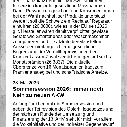
den Finanzplatz bedeutet. Mit zwei Motionen
fordere ich konkrete gesetzliche Massnahmen.
Damit Ressourcen geschont und Konsumentinnen
bei der Wahl nachhaltiger Produkte unterstützt
werden, soll die Schweiz ein Recht auf Reparatur
einführen (
26.3838
), wie es in der EU seit 2026
gilt. Hersteller wären damit verpflichtet, gewisse
Geräte wie Smartphones oder Waschmaschinen
zu reparieren und Ersatzteile bereitzustellen.
Ausserdem verlange ich eine gesetzliche
Begrenzung der Vermittlerprovisionen bei
Krankenkassen-Zusatzversicherungen auf sechs
Monatsprämien (
26.3837
). Die aktuelle
Obergrenze von 16 Monatsprämien trägt zum
Prämienanstieg bei und schafft falsche Anreize.
28. Mai 2026
Sommersession 2026: Immer noch
Nein zu neuen AKW
Anfang Juni beginnt die Sommersession und
neben der Teilrevision des Opferhilfegesetzes und
der nächsten Runde der Umsetzung und
Finanzierung der 13. AHV steht für mich vor allem
die Volksinitiative und der indirekter Gegenentwurf