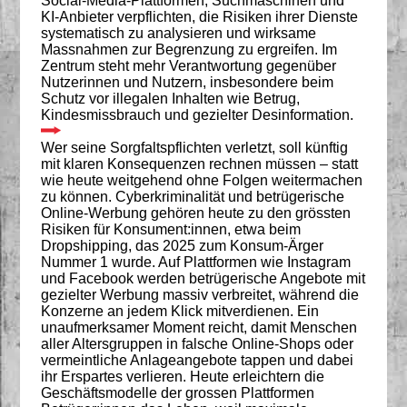
Social-Media-Plattformen, Suchmaschinen und
KI-Anbieter verpflichten, die Risiken ihrer Dienste
systematisch zu analysieren und wirksame
Massnahmen zur Begrenzung zu ergreifen. Im
Zentrum steht mehr Verantwortung gegenüber
Nutzerinnen und Nutzern, insbesondere beim
Schutz vor illegalen Inhalten wie Betrug,
Kindesmissbrauch und gezielter Desinformation.
Wer seine Sorgfaltspflichten verletzt, soll künftig
mit klaren Konsequenzen rechnen müssen – statt
wie heute weitgehend ohne Folgen weitermachen
zu können. Cyberkriminalität und betrügerische
Online-Werbung gehören heute zu den grössten
Risiken für Konsument:innen, etwa beim
Dropshipping, das 2025 zum Konsum-Ärger
Nummer 1 wurde. Auf Plattformen wie Instagram
und Facebook werden betrügerische Angebote mit
gezielter Werbung massiv verbreitet, während die
Konzerne an jedem Klick mitverdienen. Ein
unaufmerksamer Moment reicht, damit Menschen
aller Altersgruppen in falsche Online-Shops oder
vermeintliche Anlageangebote tappen und dabei
ihr Erspartes verlieren. Heute erleichtern die
Geschäftsmodelle der grossen Plattformen