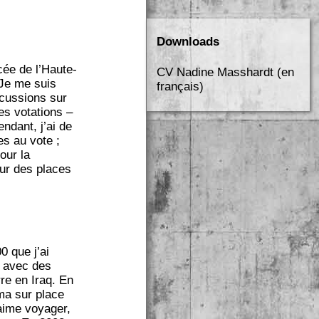
Downloads
cée de l’Haute-
CV Nadine Masshardt (en
 Je me suis
français)
scussions sur
es votations –
ndant, j’ai de
es au vote ;
our la
our des places
0 que j’ai
é avec des
re en Iraq. En
ama sur place
aime voyager,