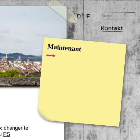
Maintenant
ux changer le
au
PS