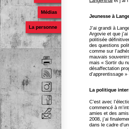
Langenthal
et j’ai
Médias
Jeunesse à Lang
La personne
J’ai grandi à Lang
Argovie et que j’a
politisée définiti
des questions poli
comme sur l’adhési
mauvais souvenirs 
mais « Sortir du n
désaffectation pro
d’apprentissage » 
La politique inte
C’est avec l’élect
commencé à m’intér
amies et des amis 
2008, j’ai finalem
dans le cadre d’u