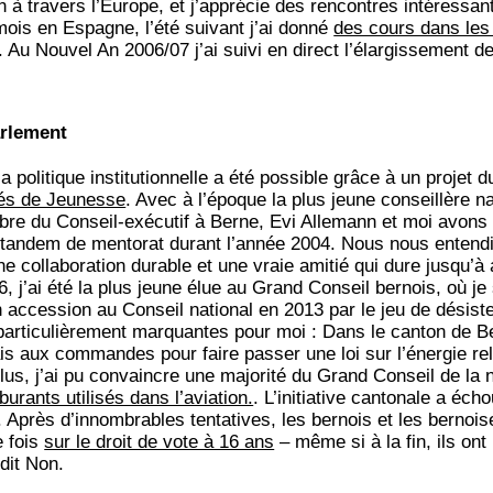
 à travers l’Europe, et j’apprécie des rencontres intéressa
 mois en Espagne, l’été suivant j’ai donné
des cours dans les
. Au Nouvel An 2006/07 j’ai suivi en direct l’élargissement de
arlement
a politique institutionnelle a été possible grâce à un projet 
tés de Jeunesse
. Avec à l’époque la plus jeune conseillère na
re du Conseil-exécutif à Berne, Evi Allemann et moi avons
 tandem de mentorat durant l’année 2004. Nous nous entendi
une collaboration durable et une vraie amitié qui dure jusqu’à 
, j’ai été la plus jeune élue au Grand Conseil bernois, où je
n accession au Conseil national en 2013 par le jeu de désis
 particulièrement marquantes pour moi : Dans le canton de B
ais aux commandes pour faire passer une loi sur l’énergie re
lus, j’ai pu convaincre une majorité du Grand Conseil de la 
urants utilisés dans l’aviation.
. L’initiative cantonale a écho
. Après d’innombrables tentatives, les bernois et les bernois
e fois
sur le droit de vote à 16 ans
– même si à la fin, ils ont
dit Non.