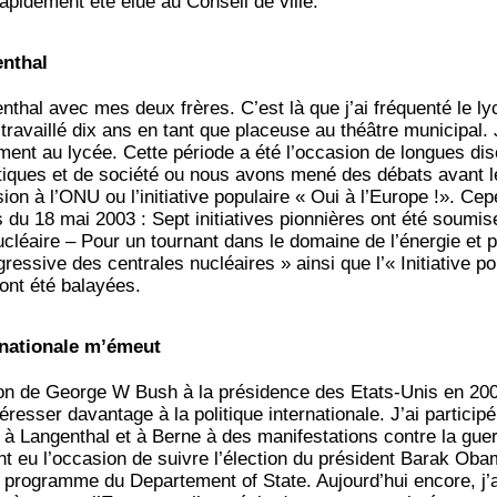
 rapidement été élue au Conseil de ville.
enthal
enthal avec mes deux frères. C’est là que j’ai fréquenté le ly
i travaillé dix ans en tant que placeuse au théâtre municipal.
vement au lycée. Cette période a été l’occasion de longues di
tiques et de société ou nous avons mené des débats avant l
on à l’ONU ou l’initiative populaire « Oui à l’Europe !». Cepe
du 18 mai 2003 : Sept initiatives pionnières ont été soumis
ucléaire – Pour un tournant dans le domaine de l’énergie et p
gressive des centrales nucléaires » ainsi que l’« Initiative p
ont été balayées.
rnationale m’émeut
ion de George W Bush à la présidence des Etats-Unis en 200
esser davantage à la politique internationale. J’ai particip
à Langenthal et à Berne à des manifestations contre la guer
ent eu l’occasion de suivre l’élection du président Barak Ob
n programme du Departement of State. Aujourd’hui encore, j’