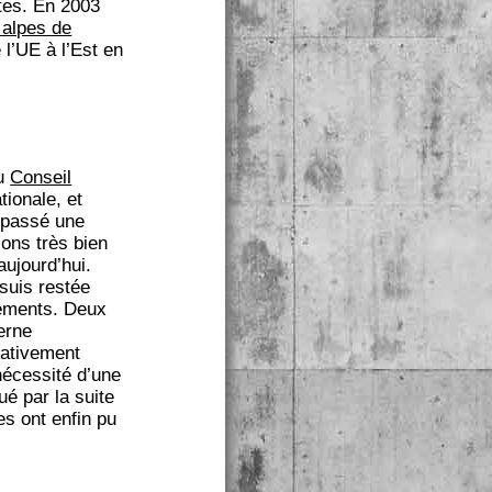
ntes. En 2003
 alpes de
 l’UE à l’Est en
du
Conseil
tionale, et
 passé une
ons très bien
aujourd’hui.
 suis restée
tements. Deux
erne
lativement
nécessité d’une
ué par la suite
es ont enfin pu