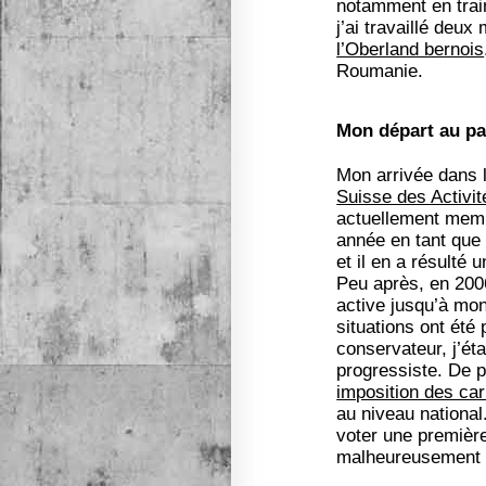
notamment en train
j’ai travaillé deux
l’Oberland bernois
Roumanie.
Mon départ au p
Mon arrivée dans l
Suisse des Activi
actuellement memb
année en tant que
et il en a résulté 
Peu après, en 2006
active jusqu’à mo
situations ont été
conservateur, j’ét
progressiste. De p
imposition des carb
au niveau national
voter une premièr
malheureusement 