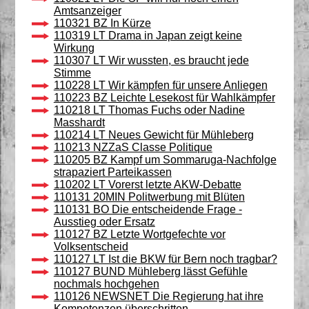
Amtsanzeiger
110321 BZ In Kürze
110319 LT Drama in Japan zeigt keine
Wirkung
110307 LT Wir wussten, es braucht jede
Stimme
110228 LT Wir kämpfen für unsere Anliegen
110223 BZ Leichte Lesekost für Wahlkämpfer
110218 LT Thomas Fuchs oder Nadine
Masshardt
110214 LT Neues Gewicht für Mühleberg
110213 NZZaS Classe Politique
110205 BZ Kampf um Sommaruga-Nachfolge
strapaziert Parteikassen
110202 LT Vorerst letzte AKW-Debatte
110131 20MIN Politwerbung mit Blüten
110131 BO Die entscheidende Frage -
Ausstieg oder Ersatz
110127 BZ Letzte Wortgefechte vor
Volksentscheid
110127 LT Ist die BKW für Bern noch tragbar?
110127 BUND Mühleberg lässt Gefühle
nochmals hochgehen
110126 NEWSNET Die Regierung hat ihre
Kompetenzen überschritten