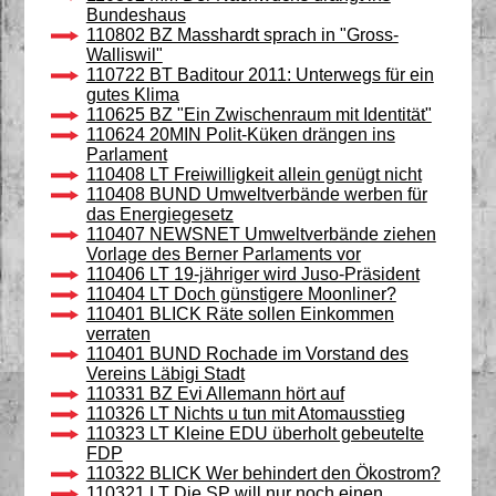
Bundeshaus
110802 BZ Masshardt sprach in "Gross-
Walliswil"
110722 BT Baditour 2011: Unterwegs für ein
gutes Klima
110625 BZ "Ein Zwischenraum mit Identität"
110624 20MIN Polit-Küken drängen ins
Parlament
110408 LT Freiwilligkeit allein genügt nicht
110408 BUND Umweltverbände werben für
das Energiegesetz
110407 NEWSNET Umweltverbände ziehen
Vorlage des Berner Parlaments vor
110406 LT 19-jähriger wird Juso-Präsident
110404 LT Doch günstigere Moonliner?
110401 BLICK Räte sollen Einkommen
verraten
110401 BUND Rochade im Vorstand des
Vereins Läbigi Stadt
110331 BZ Evi Allemann hört auf
110326 LT Nichts u tun mit Atomausstieg
110323 LT Kleine EDU überholt gebeutelte
FDP
110322 BLICK Wer behindert den Ökostrom?
110321 LT Die SP will nur noch einen