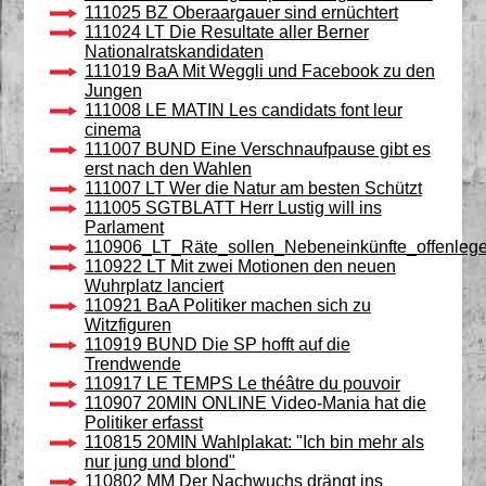
111025 BZ Oberaargauer sind ernüchtert
111024 LT Die Resultate aller Berner
Nationalratskandidaten
111019 BaA Mit Weggli und Facebook zu den
Jungen
111008 LE MATIN Les candidats font leur
cinema
111007 BUND Eine Verschnaufpause gibt es
erst nach den Wahlen
111007 LT Wer die Natur am besten Schützt
111005 SGTBLATT Herr Lustig will ins
Parlament
110906_LT_Räte_sollen_Nebeneinkünfte_offenleg
110922 LT Mit zwei Motionen den neuen
Wuhrplatz lanciert
110921 BaA Politiker machen sich zu
Witzfiguren
110919 BUND Die SP hofft auf die
Trendwende
110917 LE TEMPS Le théâtre du pouvoir
110907 20MIN ONLINE Video-Mania hat die
Politiker erfasst
110815 20MIN Wahlplakat: "Ich bin mehr als
nur jung und blond"
110802 MM Der Nachwuchs drängt ins