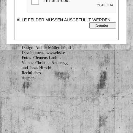
ALLE FELDER MÜSSEN AUSGEFÜLLT WERDEN
Design: Atelier Müller Lütolf
Development: wwwebsites
Fotos: Clemens Laub
Videos: Christian Anderegg
und Jonas Hirschi
Rechtliches
sitemap